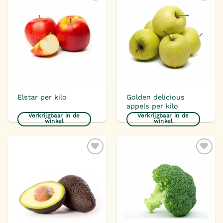
Toevoegen
Toevoegen
aan
aan
verlanglijst
verlanglijst
Golden delicious
Elstar per kilo
appels per kilo
Verkrijgbaar in de
Verkrijgbaar in de
winkel
winkel
Toevoegen
Toevoegen
aan
aan
verlanglijst
verlanglijst