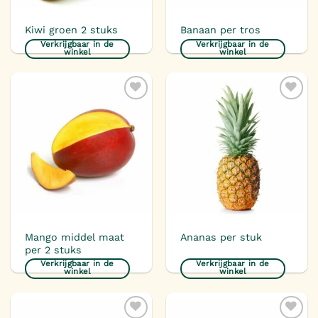
Kiwi groen 2 stuks
Banaan per tros
Verkrijgbaar in de
Verkrijgbaar in de
winkel
winkel
Toevoegen
Toevoegen
aan
aan
verlanglijst
verlanglijst
Mango middel maat
Ananas per stuk
per 2 stuks
Verkrijgbaar in de
Verkrijgbaar in de
winkel
winkel