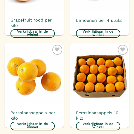
Grapefruit rood per
Limoenen per 4 stuks
kilo
Verkrijgbaar in de
Verkrijgbaar in de
winkel
winkel
Toevoegen
Toevoegen
aan
aan
verlanglijst
verlanglijst
Perssinaasappels per
Perssinaasappels 10
kilo
kilo
Verkrijgbaar in de
Verkrijgbaar in de
winkel
winkel