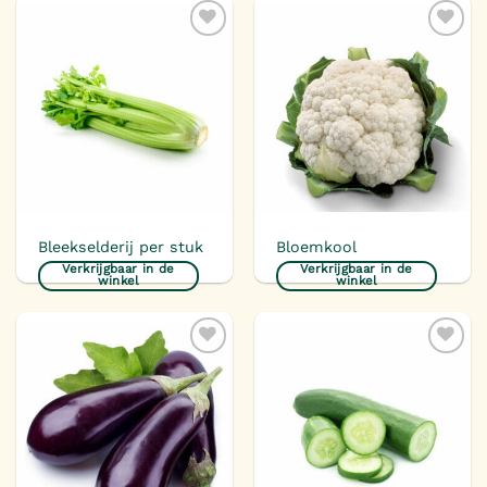
Toevoegen
Toevoegen
aan
aan
verlanglijst
verlanglijst
Bleekselderij per stuk
Bloemkool
Verkrijgbaar in de
Verkrijgbaar in de
winkel
winkel
Toevoegen
Toevoegen
aan
aan
verlanglijst
verlanglijst