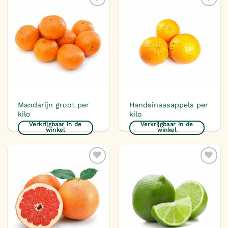
Toevoegen
Toevoegen
aan
aan
verlanglijst
verlanglijst
Mandarijn groot per
Handsinaasappels per
kilo
kilo
Verkrijgbaar in de
Verkrijgbaar in de
winkel
winkel
Toevoegen
Toevoegen
aan
aan
verlanglijst
verlanglijst