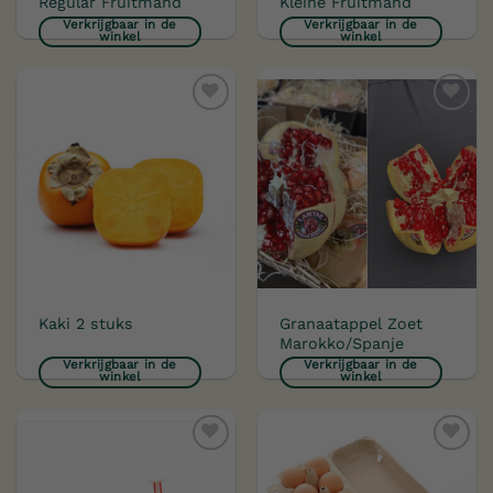
Regular Fruitmand
Kleine Fruitmand
Verkrijgbaar in de
Verkrijgbaar in de
winkel
winkel
Toevoegen
Toevoegen
aan
aan
verlanglijst
verlanglijst
Granaatappel Zoet
Kaki 2 stuks
Marokko/Spanje
Verkrijgbaar in de
Verkrijgbaar in de
winkel
winkel
Toevoegen
Toevoegen
aan
aan