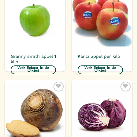
Toevoegen
Toevoegen
aan
aan
verlanglijst
verlanglijst
Granny smith appel 1
Kanzi appel per kilo
kilo
Verkrijgbaar in de
Verkrijgbaar in de
winkel
winkel
Toevoegen
Toevoegen
aan
aan
verlanglijst
verlanglijst