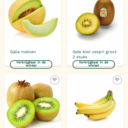
Toevoegen
Toevoegen
aan
aan
verlanglijst
verlanglijst
Gele kiwi zespri groot
Galia meloen
2 stuks
Verkrijgbaar in de
Verkrijgbaar in de
winkel
winkel
Toevoegen
Toevoegen
aan
aan
verlanglijst
verlanglijst