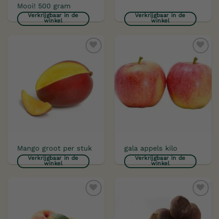
Mooi! 500 gram
Verkrijgbaar in de
Verkrijgbaar in de
winkel
winkel
Toevoegen
Toevoegen
aan
aan
verlanglijst
verlanglijst
Mango groot per stuk
gala appels kilo
Verkrijgbaar in de
Verkrijgbaar in de
winkel
winkel
Toevoegen
Toevoegen
aan
aan
verlanglijst
verlanglijst