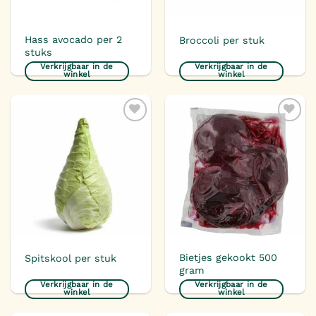
Hass avocado per 2
Broccoli per stuk
stuks
Verkrijgbaar in de
Verkrijgbaar in de
winkel
winkel
Toevoegen
Toevoegen
aan
aan
verlanglijst
verlanglijst
Bietjes gekookt 500
Spitskool per stuk
gram
Verkrijgbaar in de
Verkrijgbaar in de
winkel
winkel