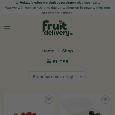
Ga
🍊 Helaas bieden we thuisbezorgingen niet meer aan..
Wat we wél kunnen? Je elke dag verwelkomen in onze winkel met
naar
het versste aanbod!
inhoud
Home
/
Shop
FILTER
Toevoegen
Toevoegen
aan
aan