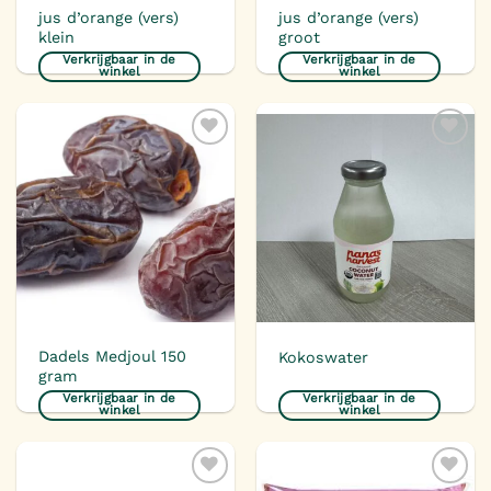
jus d’orange (vers)
jus d’orange (vers)
klein
groot
Verkrijgbaar in de
Verkrijgbaar in de
winkel
winkel
Toevoegen
Toevoegen
aan
aan
verlanglijst
verlanglijst
Dadels Medjoul 150
Kokoswater
gram
Verkrijgbaar in de
Verkrijgbaar in de
winkel
winkel