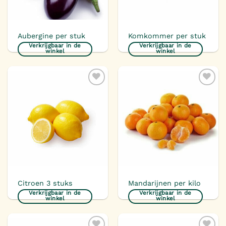
Aubergine per stuk
Komkommer per stuk
Verkrijgbaar in de
Verkrijgbaar in de
winkel
winkel
Toevoegen
Toevoegen
aan
aan
verlanglijst
verlanglijst
Citroen 3 stuks
Mandarijnen per kilo
Verkrijgbaar in de
Verkrijgbaar in de
winkel
winkel