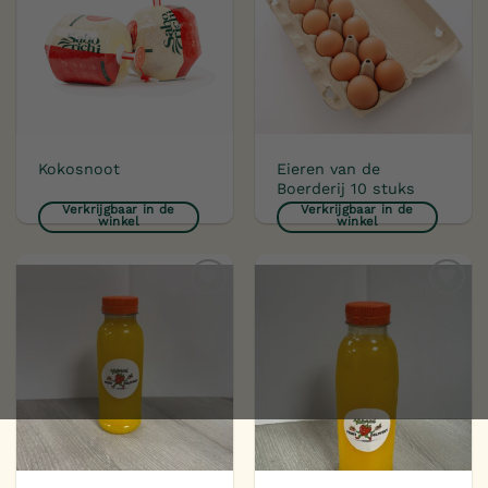
verlanglijst
verlanglijst
Eieren van de
Kokosnoot
Boerderij 10 stuks
Verkrijgbaar in de
Verkrijgbaar in de
winkel
winkel
Toevoegen
Toevoegen
aan
aan
verlanglijst
verlanglijst