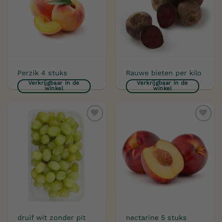
Perzik 4 stuks
Rauwe bieten per kilo
Verkrijgbaar in de
Verkrijgbaar in de
winkel
winkel
Toevoegen
Toevoegen
aan
aan
verlanglijst
verlanglijst
druif wit zonder pit
nectarine 5 stuks