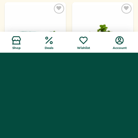
Toevoegen
Toevoegen
aan
aan
verlanglijst
verlanglijst
Shop
Deals
Wishlist
Account
Courgette per stuk
Bosje munt
Verkrijgbaar in de
Verkrijgbaar in de
winkel
winkel
Toevoegen
Toevoegen
aan
aan
verlanglijst
verlanglijst