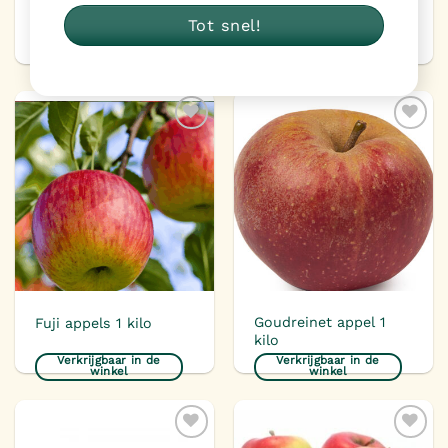
Tot snel!
Zuurkool
Jazz appels 1 kilo
Verkrijgbaar in de
Verkrijgbaar in de
winkel
winkel
Toevoegen
Toevoegen
aan
aan
verlanglijst
verlanglijst
Goudreinet appel 1
Fuji appels 1 kilo
kilo
Verkrijgbaar in de
Verkrijgbaar in de
winkel
winkel