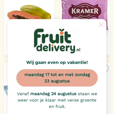
Toevoegen
Toevoegen
aan
aan
verlanglijst
verlanglijst
×
Papaja
Rode kool appel
Verkrijgbaar in de
Verkrijgbaar in de
winkel
winkel
Wij gaan even op vakantie!
maandag 17 tot en met zondag
Toevoegen
Toevoegen
23 augustus
aan
aan
verlanglijst
verlanglijst
Vanaf
maandag 24 augustus
staan we
weer voor je klaar met verse groente
en fruit.