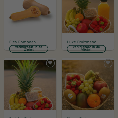
verlanglijst
verlanglijst
Fles Pompoen
Luxe Fruitmand
Verkrijgbaar in de
Verkrijgbaar in de
winkel
winkel
Toevoegen
Toevoegen
aan
aan
verlanglijst
verlanglijst