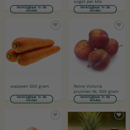
oogst per kilo
Verkrijgbaar in de
Verkrijgbaar in de
winkel
winkel
Toevoegen
Toevoegen
aan
aan
verlanglijst
verlanglijst
Reine Victoria
waspeen 500 gram
pruimen NL 500 gram
Verkrijgbaar in de
Verkrijgbaar in de
winkel
winkel
Toevoegen
Toevoegen
aan
aan