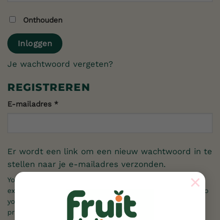
Alternative:
Onthouden
Inloggen
Je wachtwoord vergeten?
REGISTREREN
Vereist
E-mailadres
*
Er wordt een link om een nieuw wachtwoord in te
stellen naar je e-mailadres verzonden.
×
Your personal data will be used to support your
experience throughout this website, to manage access to
your account, and for other purposes described in our
privacybeleid
.