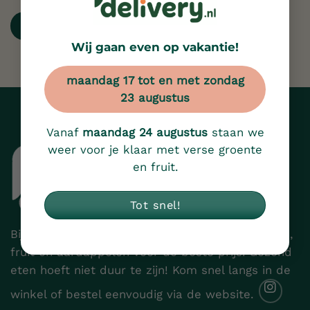
Registreren
Wij gaan even op vakantie!
Alternative:
maandag 17 tot en met zondag
23 augustus
Vanaf
maandag 24 augustus
staan we
weer voor je klaar met verse groente
en fruit.
Tot snel!
Bij Fruit Delivery vindt u elke dag verse groenten,
fruit en aardappelen voor de beste prijs. Gezond
eten hoeft niet duur te zijn! Kom snel langs in de
winkel of bestel eenvoudig via de website.