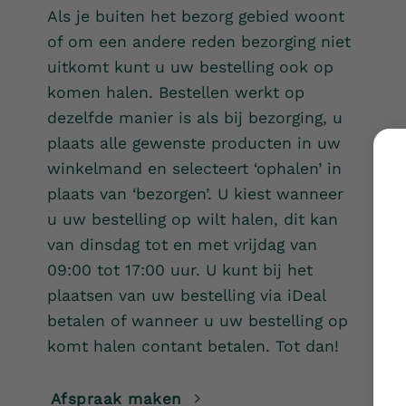
Als je buiten het bezorg gebied woont
of om een andere reden bezorging niet
uitkomt kunt u uw bestelling ook op
komen halen. Bestellen werkt op
dezelfde manier is als bij bezorging, u
plaats alle gewenste producten in uw
winkelmand en selecteert ‘ophalen’ in
plaats van ‘bezorgen’. U kiest wanneer
u uw bestelling op wilt halen, dit kan
van dinsdag tot en met vrijdag van
09:00 tot 17:00 uur. U kunt bij het
plaatsen van uw bestelling via iDeal
betalen of wanneer u uw bestelling op
komt halen contant betalen. Tot dan!
Afspraak maken