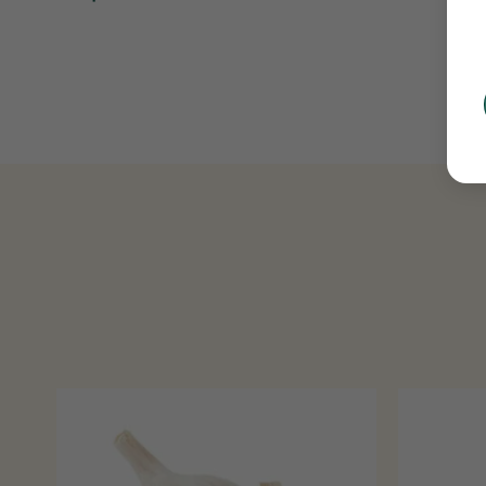
Toevoegen
aan
verlanglijst