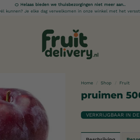
🍊 Helaas bieden we thuisbezorgingen niet meer aan..
él kunnen? Je elke dag verwelkomen in onze winkel met het versst
Home
/
Shop
/
Fruit
pruimen 50
Toevoegen
aan
verlanglijst
Beschrijving
Bezo