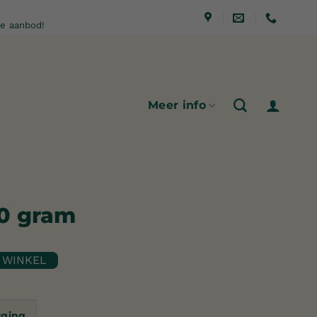
e aanbod!
Meer info
0 gram
rging