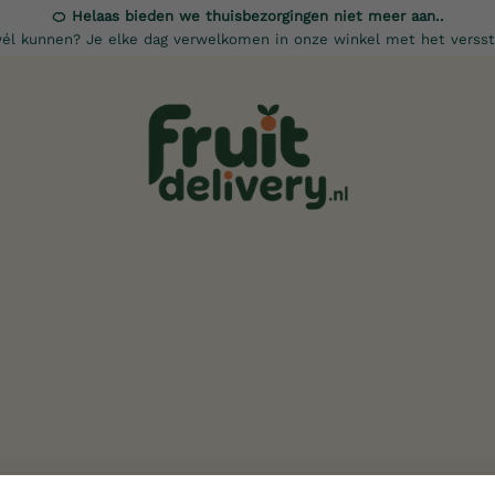
🍊 Helaas bieden we thuisbezorgingen niet meer aan..
él kunnen? Je elke dag verwelkomen in onze winkel met het versst