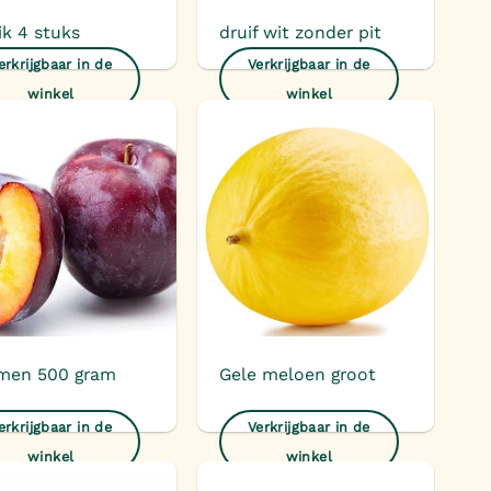
ik 4 stuks
druif wit zonder pit
erkrijgbaar in de
Verkrijgbaar in de
winkel
winkel
Toevoegen
Toevoegen
aan
aan
verlanglijst
verlanglijst
men 500 gram
Gele meloen groot
erkrijgbaar in de
Verkrijgbaar in de
winkel
winkel