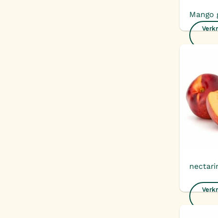
Mango g
Verkr
nectari
Verkr