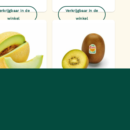
erkrijgbaar in de
Verkrijgbaar in de
winkel
winkel
Toevoegen
Toevoegen
aan
aan
verlanglijst
verlanglijst
Gele kiwi zespri groot
a meloen
2 stuks
erkrijgbaar in de
Verkrijgbaar in de
winkel
winkel