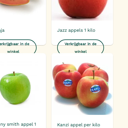
ja
Jazz appels 1 kilo
erkrijgbaar in de
Verkrijgbaar in de
winkel
winkel
Toevoegen
Toevoegen
aan
aan
verlanglijst
verlanglijst
ny smith appel 1
Kanzi appel per kilo