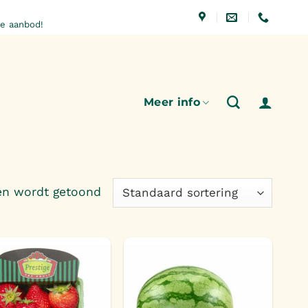
e aanbod!
Meer info
ten wordt getoond
Toevoegen
Toevoegen
aan
aan
verlanglijst
verlanglijst