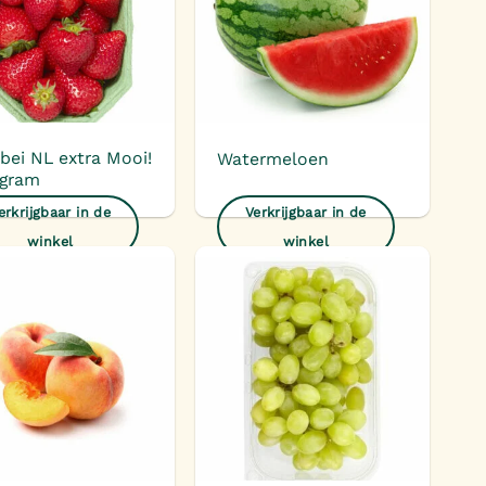
bei NL extra Mooi!
Watermeloen
 gram
erkrijgbaar in de
Verkrijgbaar in de
winkel
winkel
Toevoegen
Toevoegen
aan
aan
verlanglijst
verlanglijst