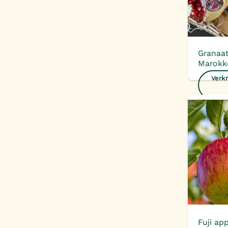
Granaa
Marokk
Verkr
Fuji app