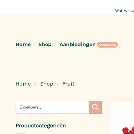
Ga
Wat we w
naar
inhoud
Home
Shop
Aanbiedingen
Home
/
Shop
/
Fruit
Zoeken
naar:
Productcategorieën