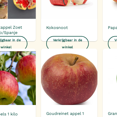
tappel Zoet
Kokosnoot
Papa
o/Spanje
ijgbaar in de
Verkrijgbaar in de
V
winkel
winkel
Toevoegen
Toevoegen
aan
aan
verlanglijst
verlanglijst
Goudreinet appel 1
Gran
els 1 kilo