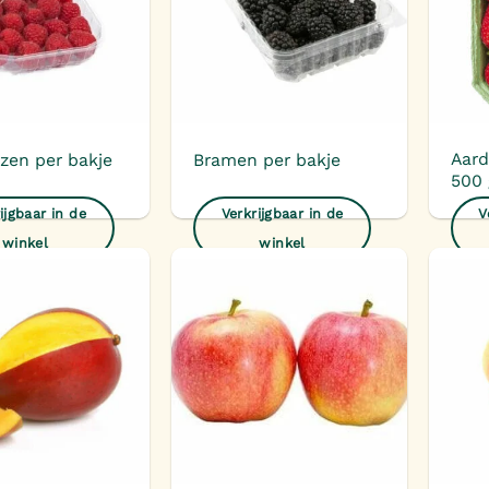
Aard
zen per bakje
Bramen per bakje
500
ijgbaar in de
Verkrijgbaar in de
V
winkel
winkel
Toevoegen
Toevoegen
aan
aan
verlanglijst
verlanglijst