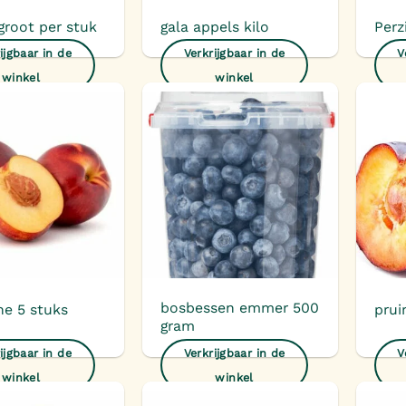
root per stuk
gala appels kilo
Perz
ijgbaar in de
Verkrijgbaar in de
V
winkel
winkel
Toevoegen
Toevoegen
aan
aan
verlanglijst
verlanglijst
bosbessen emmer 500
ne 5 stuks
prui
gram
ijgbaar in de
Verkrijgbaar in de
V
winkel
winkel