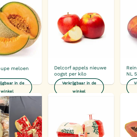
Toevoegen
Toevoegen
aan
aan
verlanglijst
verlanglijst
Delcorf appels nieuwe
Rein
oupe meloen
oogst per kilo
NL 
ijgbaar in de
Verkrijgbaar in de
V
winkel
winkel
Toevoegen
Toevoegen
aan
aan
verlanglijst
verlanglijst