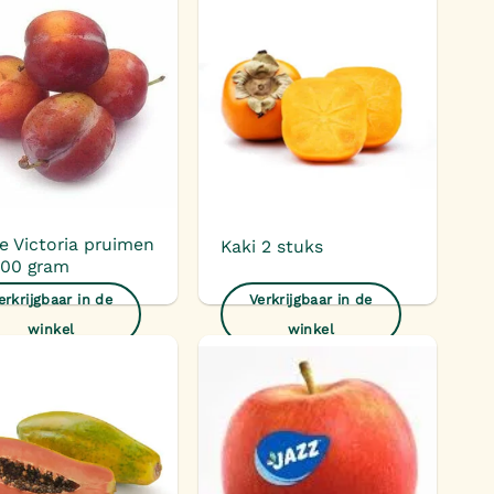
Toevoegen
Toevoegen
aan
aan
verlanglijst
verlanglijst
e Victoria pruimen
Kaki 2 stuks
500 gram
erkrijgbaar in de
Verkrijgbaar in de
winkel
winkel
Toevoegen
Toevoegen
aan
aan
verlanglijst
verlanglijst