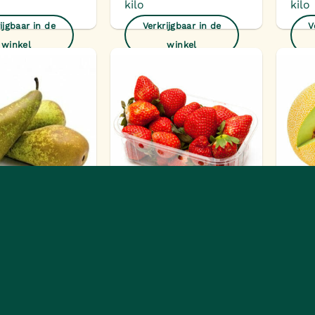
kilo
kilo
ijgbaar in de
Verkrijgbaar in de
V
winkel
winkel
Toevoegen
Toevoegen
aan
aan
verlanglijst
verlanglijst
r kilo
Aardbei NL 500 gram
Gali
ijgbaar in de
Verkrijgbaar in de
V
winkel
winkel