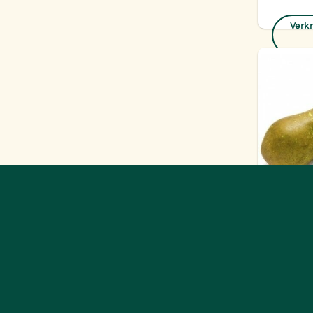
Verkr
Peer pe
Verkr