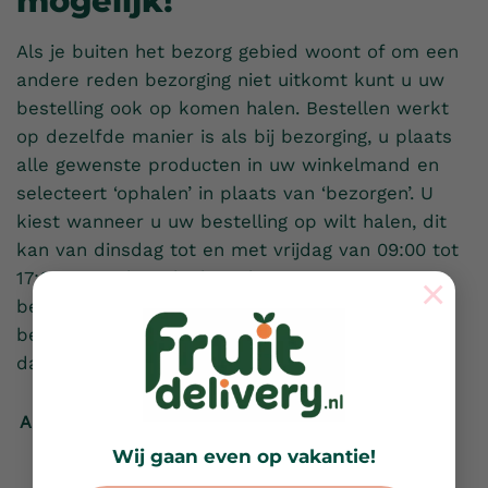
mogelijk!
Als je buiten het bezorg gebied woont of om een
andere reden bezorging niet uitkomt kunt u uw
bestelling ook op komen halen. Bestellen werkt
op dezelfde manier is als bij bezorging, u plaats
alle gewenste producten in uw winkelmand en
selecteert ‘ophalen’ in plaats van ‘bezorgen’. U
kiest wanneer u uw bestelling op wilt halen, dit
kan van dinsdag tot en met vrijdag van 09:00 tot
17:00 uur. U kunt bij het plaatsen van uw
×
bestelling via iDeal betalen of wanneer u uw
bestelling op komt halen contant betalen. Tot
dan!
Afspraak maken
Wij gaan even op vakantie!