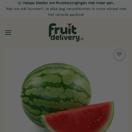
Ga
🍊 Helaas bieden we thuisbezorgingen niet meer aan..
Wat we wél kunnen? Je elke dag verwelkomen in onze winkel met
naar
het versste aanbod!
inhoud
Toevoegen
aan
verlanglijst