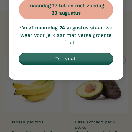
maandag 17 tot en met zondag
23 augustus
Vanaf
maandag 24 augustus
staan we
Gerelateerde producten
weer voor je klaar met verse groente
en fruit.
Tot snel!
Toevoegen
Toevoegen
aan
aan
verlanglijst
verlanglijst
Hass avocado per 2
Banaan per tros
stuks