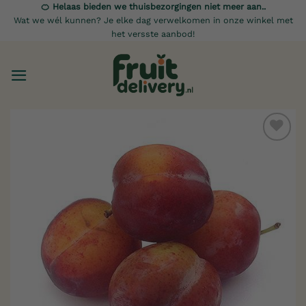
Ga
🍊 Helaas bieden we thuisbezorgingen niet meer aan..
Wat we wél kunnen? Je elke dag verwelkomen in onze winkel met
naar
het versste aanbod!
inhoud
Toevoegen
aan
verlanglijst