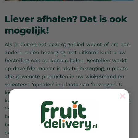
Liever afhalen? Dat is ook
mogelijk!
Als je buiten het bezorg gebied woont of om een
andere reden bezorging niet uitkomt kunt u uw
bestelling ook op komen halen. Bestellen werkt
op dezelfde manier is als bij bezorging, u plaats
alle gewenste producten in uw winkelmand en
selecteert ‘ophalen’ in plaats van ‘bezorgen’. U
×
kiest wanneer u uw bestelling op wilt halen, dit
kan van dinsdag tot en met vrijdag van 09:00 tot
17:00 uur. U kunt bij het plaatsen van uw
bestelling via iDeal betalen of wanneer u uw
bestelling op komt halen contant betalen. Tot
dan!