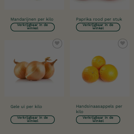
Mandarijnen per kilo
Paprika rood per stuk
Verkrijgbaar in de
Verkrijgbaar in de
winkel
winkel
Toevoegen
Toevoegen
aan
aan
verlanglijst
verlanglijst
Handsinaasappels per
Gele ui per kilo
kilo
Verkrijgbaar in de
Verkrijgbaar in de
winkel
winkel