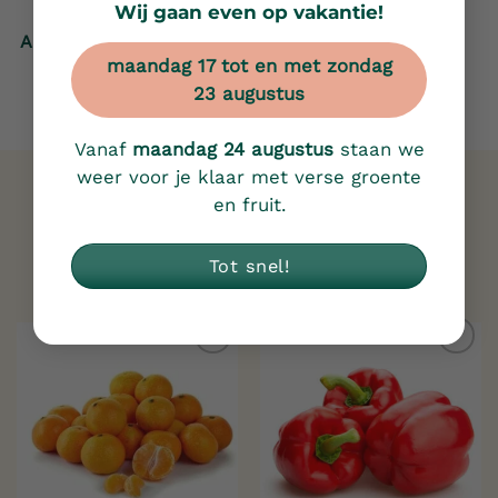
Wij gaan even op vakantie!
Afspraak maken
maandag 17 tot en met zondag
23 augustus
Vanaf
maandag 24 augustus
staan we
weer voor je klaar met verse groente
en fruit.
Gerelateerde producten
Tot snel!
Toevoegen
Toevoegen
aan
aan
verlanglijst
verlanglijst