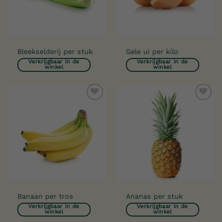
Bleekselderij per stuk
Gele ui per kilo
Verkrijgbaar in de
Verkrijgbaar in de
winkel
winkel
Toevoegen
Toevoegen
aan
aan
verlanglijst
verlanglijst
Banaan per tros
Ananas per stuk
Verkrijgbaar in de
Verkrijgbaar in de
winkel
winkel