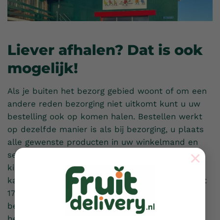
Liever afhalen? Dat is ook
mogelijk!
Als je buiten het bezorg gebied woont of om een
andere reden bezorging niet uitkomt kunt u uw
bestelling ook op komen halen. Bestellen werkt
op dezelfde manier is als bij bezorging, u plaats
alle gewenste producten in uw winkelmand en
×
selecteert ‘ophalen’ in plaats van ‘bezorgen’. U
kiest wanneer u uw bestelling op wilt halen, dit
kan van dinsdag tot en met vrijdag van 09:00 tot
17:00 uur. U kunt bij het plaatsen van uw
bestelling via iDeal betalen of wanneer u uw
bestelling op komt halen contant betalen. Tot