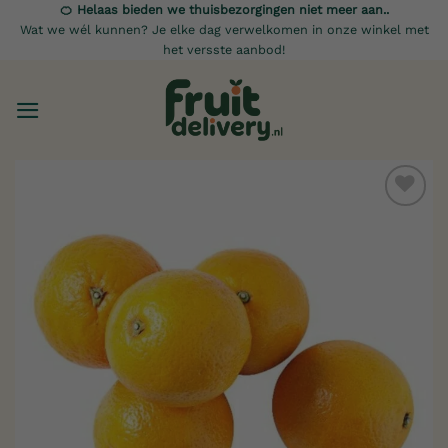
Ga
🍊 Helaas bieden we thuisbezorgingen niet meer aan..
Wat we wél kunnen? Je elke dag verwelkomen in onze winkel met
naar
het versste aanbod!
inhoud
Toevoegen
aan
verlanglijst