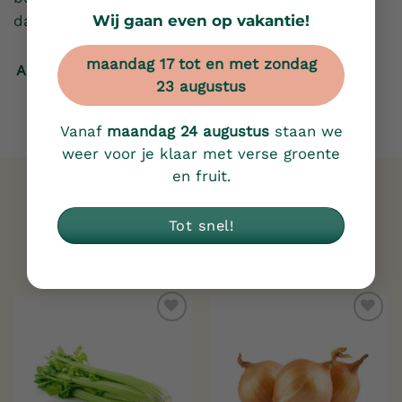
Wij gaan even op vakantie!
dan!
maandag 17 tot en met zondag
Afspraak maken
23 augustus
Vanaf
maandag 24 augustus
staan we
weer voor je klaar met verse groente
en fruit.
Gerelateerde producten
Tot snel!
Toevoegen
Toevoegen
aan
aan
verlanglijst
verlanglijst