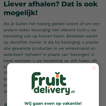
Liever afhalen? Dat is ook
mogelijk!
Als je buiten het bezorg gebied woont of om een
andere reden bezorging niet uitkomt kunt u uw
bestelling ook op komen halen. Bestellen werkt
op dezelfde manier is als bij bezorging, u plaats
alle gewenste producten in uw winkelmand en
selecteert ‘ophalen’ in plaats van ‘bezorgen’. U
kiest wanneer u uw bestelling op wilt halen, dit
×
kan van dinsdag tot en met vrijdag van 09:00 tot
17:00 uur. U kunt bij het plaatsen van uw
bestelling via iDeal betalen of wanneer u uw
bestelling op komt halen contant betalen. Tot
dan!
Wij gaan even op vakantie!
Afspraak maken