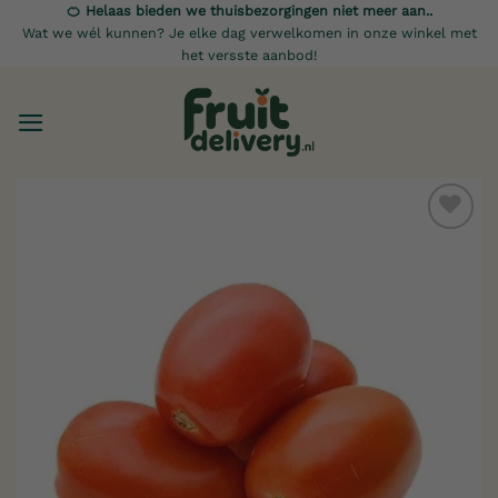
Ga
🍊 Helaas bieden we thuisbezorgingen niet meer aan..
Wat we wél kunnen? Je elke dag verwelkomen in onze winkel met
naar
het versste aanbod!
inhoud
Toevoegen
aan
verlanglijst