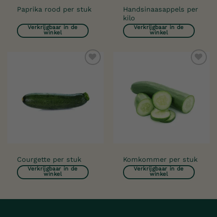
Handsinaasappels per
Paprika rood per stuk
kilo
Verkrijgbaar in de
Verkrijgbaar in de
winkel
winkel
Toevoegen
Toevoegen
aan
aan
verlanglijst
verlanglijst
Courgette per stuk
Komkommer per stuk
Verkrijgbaar in de
Verkrijgbaar in de
winkel
winkel