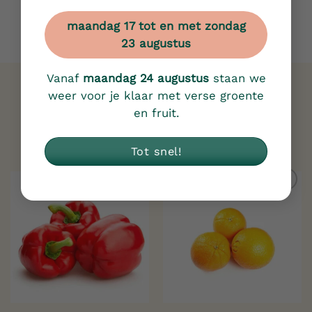
maandag 17 tot en met zondag
23 augustus
Vanaf
maandag 24 augustus
staan we
weer voor je klaar met verse groente
en fruit.
Gerelateerde producten
Tot snel!
Toevoegen
Toevoegen
aan
aan
verlanglijst
verlanglijst