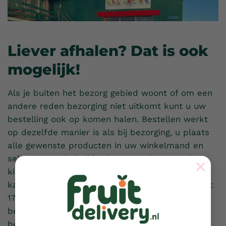
Liever afhalen? Dat is ook
mogelijk!
Als je buiten het bezorg gebied woont of om een
andere reden bezorging niet uitkomt kunt u uw
bestelling ook op komen halen. Bestellen werkt
op dezelfde manier is als bij bezorging, u plaats
alle gewenste producten in uw winkelmand en
selecteert ‘ophalen’ in plaats van ‘bezorgen’. U
×
kiest wanneer u uw bestelling op wilt halen, dit
kan van dinsdag tot en met vrijdag van 09:00 tot
17:00 uur. U kunt bij het plaatsen van uw
bestelling via iDeal betalen of wanneer u uw
bestelling op komt halen contant betalen. Tot