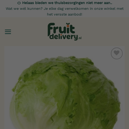
Ga
🍊 Helaas bieden we thuisbezorgingen niet meer aan..
Wat we wél kunnen? Je elke dag verwelkomen in onze winkel met
naar
het versste aanbod!
inhoud
Toevoegen
aan
verlanglijst