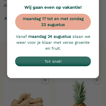
dan!
Wij gaan even op vakantie!
Afspraak maken
maandag 17 tot en met zondag
23 augustus
Vanaf
maandag 24 augustus
staan we
weer voor je klaar met verse groente
en fruit.
Gerelateerde producten
Tot snel!
Toevoegen
Toevoegen
aan
aan
verlanglijst
verlanglijst