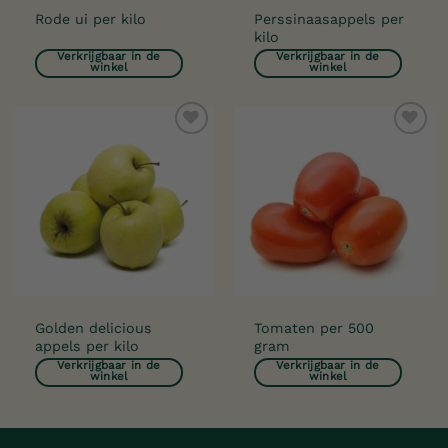
Perssinaasappels per
Rode ui per kilo
kilo
Verkrijgbaar in de
Verkrijgbaar in de
winkel
winkel
Toevoegen
Toevoegen
aan
aan
verlanglijst
verlanglijst
Golden delicious
Tomaten per 500
appels per kilo
gram
Verkrijgbaar in de
Verkrijgbaar in de
winkel
winkel