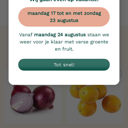
maandag 17 tot en met zondag
23 augustus
Vanaf
maandag 24 augustus
staan we
weer voor je klaar met verse groente
Gerelateerde producten
en fruit.
Tot snel!
Toevoegen
Toevoegen
aan
aan
verlanglijst
verlanglijst