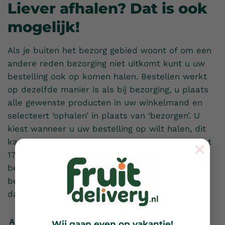
Liever afhalen? Dat is ook
mogelijk!
Als je buiten het bezorg gebied woont of om een
andere reden bezorging niet uitkomt kunt u uw
bestelling ook op komen halen. Bestellen werkt
op dezelfde manier is als bij bezorging, u plaats
alle gewenste producten in uw winkelmand en
selecteert ‘ophalen’ in plaats van ‘bezorgen’. U
kiest wanneer u uw bestelling op wilt halen, dit
kan van dinsdag tot en met vrijdag van 09:00 tot
×
17:00 uur. U kunt bij het plaatsen van uw
bestelling via iDeal betalen of wanneer u uw
bestelling op komt halen contant betalen. Tot
dan!
Afspraak maken
Wij gaan even op vakantie!