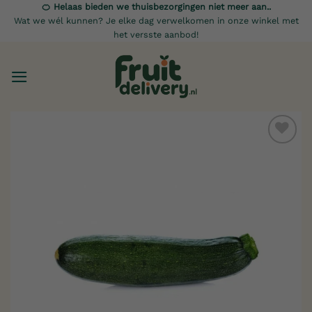
Ga
🍊 Helaas bieden we thuisbezorgingen niet meer aan..
Wat we wél kunnen? Je elke dag verwelkomen in onze winkel met
naar
het versste aanbod!
inhoud
Toevoegen
aan
verlanglijst