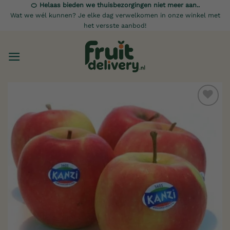
Ga
🍊 Helaas bieden we thuisbezorgingen niet meer aan..
Wat we wél kunnen? Je elke dag verwelkomen in onze winkel met
naar
het versste aanbod!
inhoud
Toevoegen
aan
verlanglijst