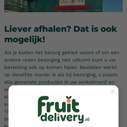
Liever afhalen? Dat is ook
mogelijk!
Als je buiten het bezorg gebied woont of om een
andere reden bezorging niet uitkomt kunt u uw
bestelling ook op komen halen. Bestellen werkt
op dezelfde manier is als bij bezorging, u plaats
alle gewenste producten in uw winkelmand en
×
selecteert ‘ophalen’ in plaats van ‘bezorgen’. U
kiest wanneer u uw bestelling op wilt halen, dit
kan van dinsdag tot en met vrijdag van 09:00 tot
17:00 uur. U kunt bij het plaatsen van uw
bestelling via iDeal betalen of wanneer u uw
bestelling op komt halen contant betalen. Tot