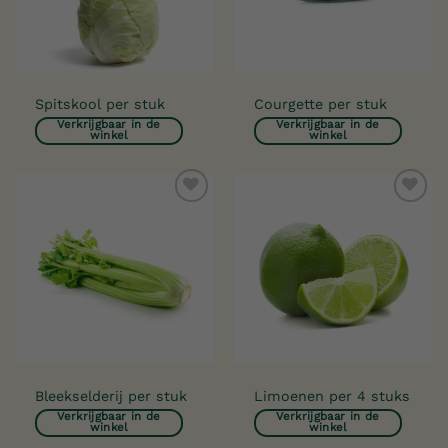
Spitskool per stuk
Courgette per stuk
Verkrijgbaar in de
Verkrijgbaar in de
winkel
winkel
Toevoegen
Toevoegen
aan
aan
verlanglijst
verlanglijst
Bleekselderij per stuk
Limoenen per 4 stuks
Verkrijgbaar in de
Verkrijgbaar in de
winkel
winkel