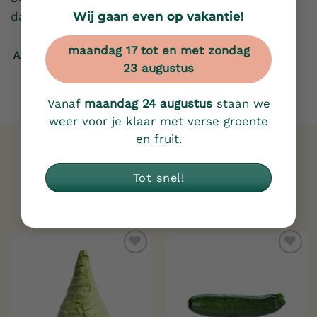
Wij gaan even op vakantie!
dan!
maandag 17 tot en met zondag
Afspraak maken
23 augustus
Vanaf
maandag 24 augustus
staan we
weer voor je klaar met verse groente
en fruit.
Gerelateerde producten
Tot snel!
Toevoegen
Toevoegen
aan
aan
verlanglijst
verlanglijst