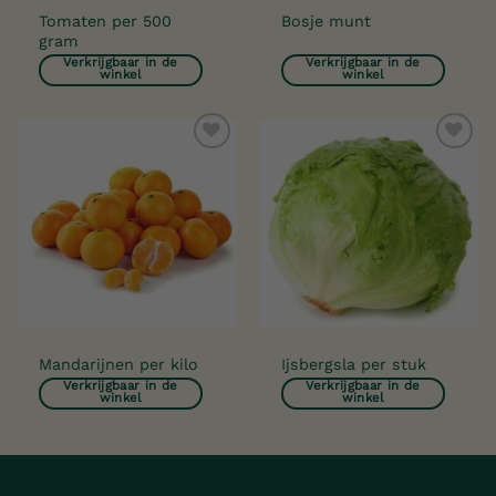
Tomaten per 500
Bosje munt
gram
Verkrijgbaar in de
Verkrijgbaar in de
winkel
winkel
Toevoegen
Toevoegen
aan
aan
verlanglijst
verlanglijst
Mandarijnen per kilo
Ijsbergsla per stuk
Verkrijgbaar in de
Verkrijgbaar in de
winkel
winkel