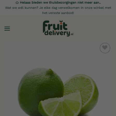
Ga
🍊 Helaas bieden we thuisbezorgingen niet meer aan..
Wat we wél kunnen? Je elke dag verwelkomen in onze winkel met
naar
het versste aanbod!
inhoud
Toevoegen
aan
verlanglijst