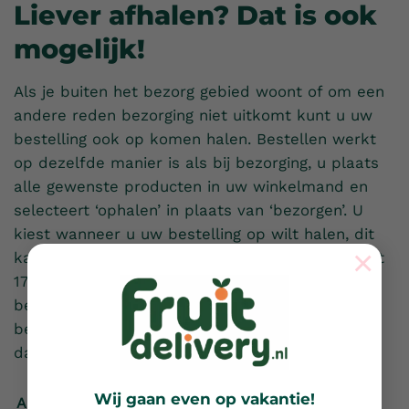
Liever afhalen? Dat is ook
mogelijk!
Als je buiten het bezorg gebied woont of om een
andere reden bezorging niet uitkomt kunt u uw
bestelling ook op komen halen. Bestellen werkt
op dezelfde manier is als bij bezorging, u plaats
alle gewenste producten in uw winkelmand en
selecteert ‘ophalen’ in plaats van ‘bezorgen’. U
kiest wanneer u uw bestelling op wilt halen, dit
×
kan van dinsdag tot en met vrijdag van 09:00 tot
17:00 uur. U kunt bij het plaatsen van uw
bestelling via iDeal betalen of wanneer u uw
bestelling op komt halen contant betalen. Tot
dan!
Wij gaan even op vakantie!
Afspraak maken