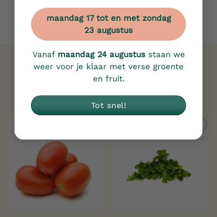
maandag 17 tot en met zondag
23 augustus
Vanaf
maandag 24 augustus
staan we
weer voor je klaar met verse groente
en fruit.
Gerelateerde producten
Tot snel!
Toevoegen
Toevoegen
aan
aan
verlanglijst
verlanglijst