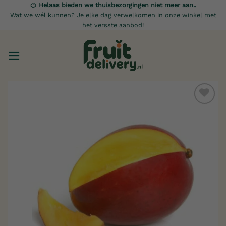
Ga
🍊 Helaas bieden we thuisbezorgingen niet meer aan..
Wat we wél kunnen? Je elke dag verwelkomen in onze winkel met
naar
het versste aanbod!
inhoud
Toevoegen
aan
verlanglijst