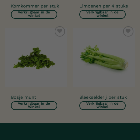
Komkommer per stuk
Limoenen per 4 stuks
Verkrijgbaar in de
Verkrijgbaar in de
winkel
winkel
Toevoegen
Toevoegen
aan
aan
verlanglijst
verlanglijst
Bosje munt
Bleekselderij per stuk
Verkrijgbaar in de
Verkrijgbaar in de
winkel
winkel