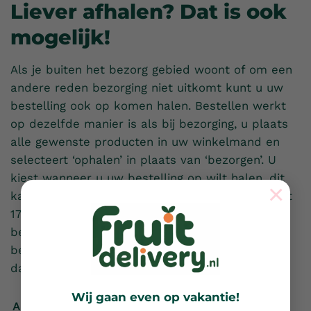
Liever afhalen? Dat is ook
mogelijk!
Als je buiten het bezorg gebied woont of om een
andere reden bezorging niet uitkomt kunt u uw
bestelling ook op komen halen. Bestellen werkt
op dezelfde manier is als bij bezorging, u plaats
alle gewenste producten in uw winkelmand en
selecteert ‘ophalen’ in plaats van ‘bezorgen’. U
kiest wanneer u uw bestelling op wilt halen, dit
×
kan van dinsdag tot en met vrijdag van 09:00 tot
17:00 uur. U kunt bij het plaatsen van uw
bestelling via iDeal betalen of wanneer u uw
bestelling op komt halen contant betalen. Tot
dan!
Wij gaan even op vakantie!
Afspraak maken