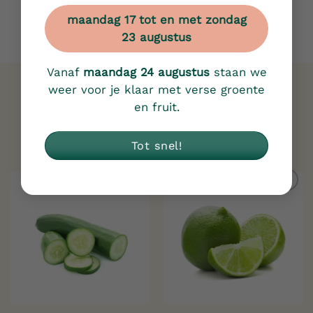
maandag 17 tot en met zondag
23 augustus
Vanaf
maandag 24 augustus
staan we
weer voor je klaar met verse groente
en fruit.
Gerelateerde producten
Tot snel!
Toevoegen
Toevoegen
aan
aan
verlanglijst
verlanglijst